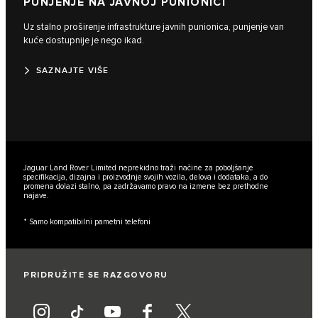
PUNJENJE NA JAVNOJ PUNIONICI
Uz stalno proširenje infrastrukture javnih punionica, punjenje van
kuće dostupnije je nego ikad.
SAZNAJTE VIŠE
Jaguar Land Rover Limited neprekidno traži načine za poboljšanje
specifikacija, dizajna i proizvodnje svojih vozila, delova i dodataka, a do
promena dolazi stalno, pa zadržavamo pravo na izmene bez prethodne
najave.
* Samo kompatibilni pametni telefoni
PRIDRUŽITE SE RAZGOVORU