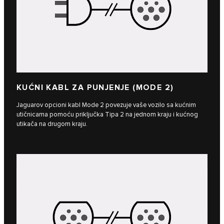
KUĆNI KABL ZA PUNJENJE (MODE 2)
Jaguarov opcioni kabl Mode 2 povezuje vaše vozilo sa kućnim
utičnicama pomoću priključka Tipa 2 na jednom kraju i kućnog
utikača na drugom kraju.