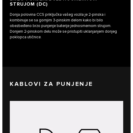
STRUJOM (DC)
Donja polovina CCS priključka vašeg vozila je 2-pinska i
kombinuje se sa gornjim 3-pinskim delom kako bi bilo
obezbeđeno brzo punjenje baterije jednosmernom strujom.
Donjem 2-pinskom delu može se pristupiti uklanjanjem donjeg
poklopca utičnice.
KABLOVI ZA PUNJENJE