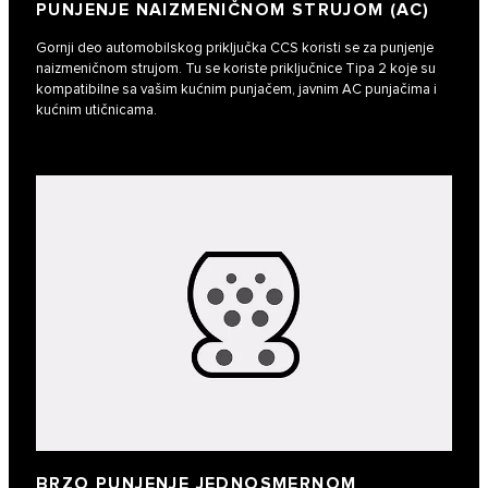
PUNJENJE NAIZMENIČNOM STRUJOM (AC)
Gornji deo automobilskog priključka CCS koristi se za punjenje
naizmeničnom strujom. Tu se koriste priključnice Tipa 2 koje su
kompatibilne sa vašim kućnim punjačem, javnim AC punjačima i
kućnim utičnicama.
BRZO PUNJENJE JEDNOSMERNOM