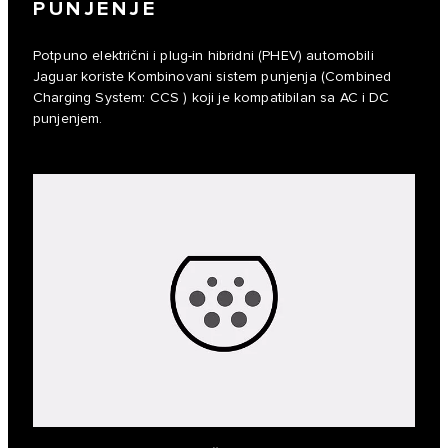
PUNJENJE
Potpuno električni i plug-in hibridni (PHEV) automobili
Jaguar koriste Kombinovani sistem punjenja (Combined
Charging System: CCS ) koji je kompatibilan sa AC i DC
punjenjem.