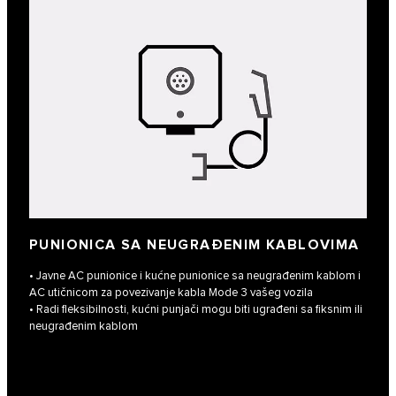
PUNIONICA SA NEUGRAĐENIM KABLOVIMA
• Javne AC punionice i kućne punionice sa neugrađenim kablom i
AC utičnicom za povezivanje kabla Mode 3 vašeg vozila
• Radi fleksibilnosti, kućni punjači mogu biti ugrađeni sa fiksnim ili
neugrađenim kablom