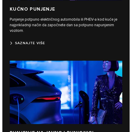
KUĆNO PUNJENJE
Punjenje potpuno električnog automobila ili PHEV-a kod kuće je
najprikladniji način da započnete dan sa potpuno napunjenim
vozilom.
SAZNAJTE VIŠE