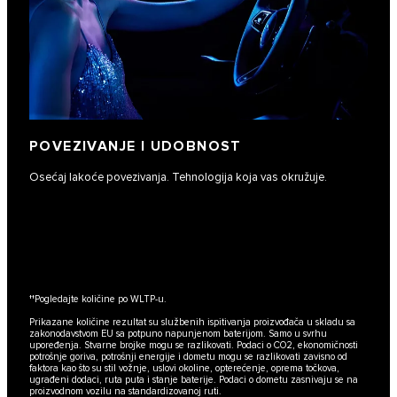
POVEZIVANJE I UDOBNOST
Osećaj lakoće povezivanja. Tehnologija koja vas okružuje.
††
Pogledajte količine po WLTP-u.
Prikazane količine rezultat su službenih ispitivanja proizvođača u skladu sa
zakonodavstvom EU sa potpuno napunjenom baterijom. Samo u svrhu
upoređenja. Stvarne brojke mogu se razlikovati. Podaci o CO2, ekonomičnosti
potrošnje goriva, potrošnji energije i dometu mogu se razlikovati zavisno od
faktora kao što su stil vožnje, uslovi okoline, opterećenje, oprema točkova,
ugrađeni dodaci, ruta puta i stanje baterije. Podaci o dometu zasnivaju se na
proizvodnom vozilu na standardizovanoj ruti.