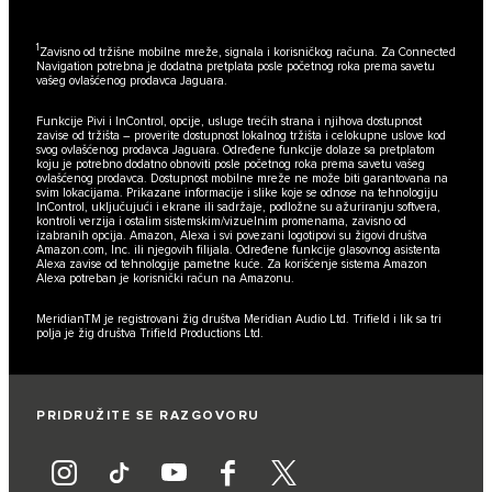
1
Zavisno od tržišne mobilne mreže, signala i korisničkog računa. Za Connected
Navigation potrebna je dodatna pretplata posle početnog roka prema savetu
vašeg ovlašćenog prodavca Jaguara.
Funkcije Pivi i InControl, opcije, usluge trećih strana i njihova dostupnost
zavise od tržišta – proverite dostupnost lokalnog tržišta i celokupne uslove kod
svog ovlašćenog prodavca Jaguara. Određene funkcije dolaze sa pretplatom
koju je potrebno dodatno obnoviti posle početnog roka prema savetu vašeg
ovlašćenog prodavca. Dostupnost mobilne mreže ne može biti garantovana na
svim lokacijama. Prikazane informacije i slike koje se odnose na tehnologiju
InControl, uključujući i ekrane ili sadržaje, podložne su ažuriranju softvera,
kontroli verzija i ostalim sistemskim/vizuelnim promenama, zavisno od
izabranih opcija. Amazon, Alexa i svi povezani logotipovi su žigovi društva
Amazon.com, Inc. ili njegovih filijala. Određene funkcije glasovnog asistenta
Alexa zavise od tehnologije pametne kuće. Za korišćenje sistema Amazon
Alexa potreban je korisnički račun na Amazonu.
MeridianTM je registrovani žig društva Meridian Audio Ltd. Trifield i lik sa tri
polja je žig društva Trifield Productions Ltd.
PRIDRUŽITE SE RAZGOVORU