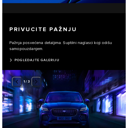
PRIVUCITE PAŽNJU
Pažnja posvećena detaljima. Suptilni naglasci koji odišu
samopouzdanjem.
POGLEDAJTE GALERIJU
1
/
3