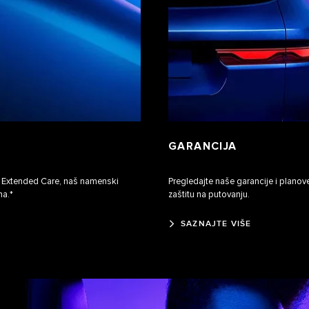
GARANCIJA
 Extended Care, naš namenski
Pregledajte naše garancije i planov
na.*
zaštitu na putovanju.
SAZNAJTE VIŠE