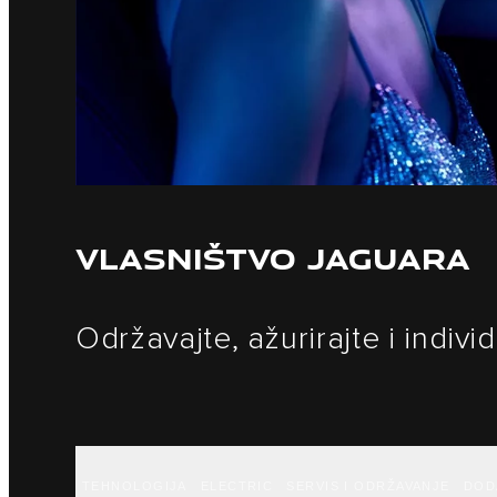
VLASNIŠTVO JAGUARA
Održavajte, ažurirajte i indivi
TEHNOLOGIJA
ELECTRIC
SERVIS I ODRŽAVANJE
DOD