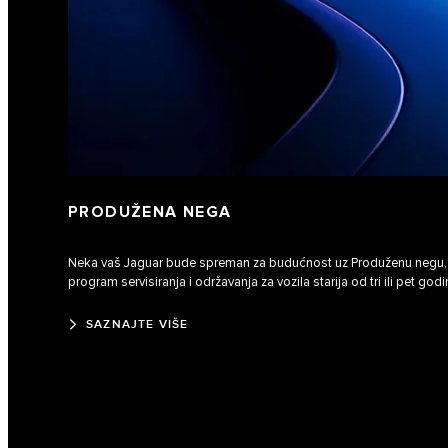
PRODUŽENA NEGA
Neka vaš Jaguar bude spreman za budućnost uz Produženu negu,
program servisiranja i održavanja za vozila starija od tri ili pet godi
SAZNAJTE VIŠE