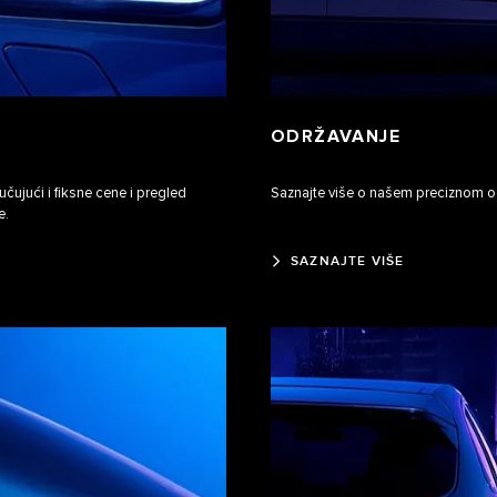
ODRŽAVANJE
učujući i fiksne cene i pregled
Saznajte više o našem preciznom održ
e.
SAZNAJTE VIŠE