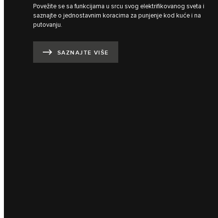
Povežite se sa funkcijama u srcu svog elektrifikovanog sveta i
saznajte o jednostavnim koracima za punjenje kod kuće i na
putovanju.
SAZNAJTE VIŠE