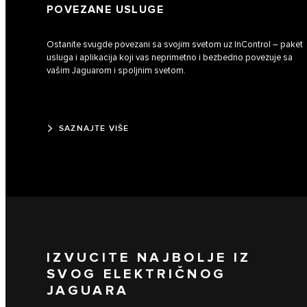
POVEZANE USLUGE
Ostanite svugde povezani sa svojim svetom uz InControl – paket
usluga i aplikacija koji vas neprimetno i bezbedno povezuje sa
vašim Jaguarom i spoljnim svetom.
SAZNAJTE VIŠE
IZVUCITE NAJBOLJE IZ
SVOG ELEKTRIČNOG
JAGUARA