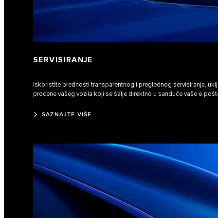
SERVISIRANJE
Iskoristite prednosti transparentnog i preglednog servisiranja, uklj
procene vašeg vozila koji se šalje direktno u sanduče vaše e-pošt
SAZNAJTE VIŠE