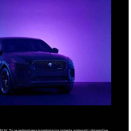
SUV. To je jedinstvena kombinacija izgleda,agilnosti i dinamične