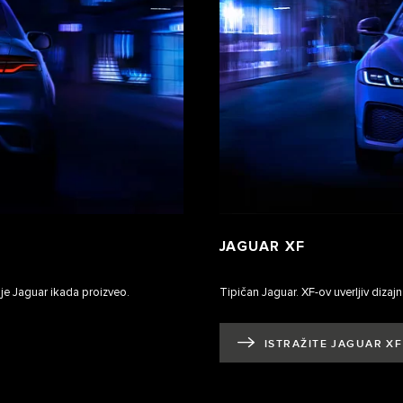
JAGUAR XF
u je Jaguar ikada proizveo.
Tipičan Jaguar. XF-ov uverljiv dizajn
ISTRAŽITE JAGUAR XF