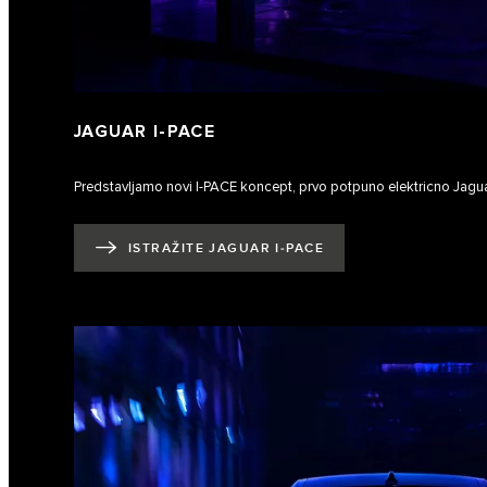
JAGUAR I‑PACE
Predstavljamo novi I‑PACE koncept, prvo potpuno elektricno Jagua
ISTRAŽITE JAGUAR I‑PACE