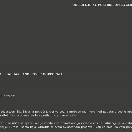
ODELJENJE ZA POSEBNE OPERACIJ
A
JAGUAR LAND ROVER CORPORATE
No: 1672070
nodavstvom EU. Stvarna potrošnja goriva vozila može se razlikovati od potrošnje postignute
 i podložni su promenama bez prethodnog obaveštenja.
utno utiče na specifikacije vozila, dostupnost opcija i vreme izrade. Situacija je vrlo di
 opcija, ukrasa i šema boja. Obratite se svom ovlašćenom prodavcu koji će moći da vam pot