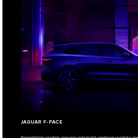
JAGUAR F‑PACE
Najpraktičniji sportski Jaguarov automobil ujedinjuje sportsko uprav