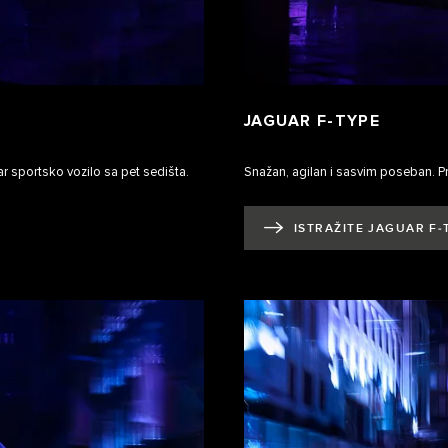
JAGUAR F‑TYPE
r sportsko vozilo sa pet sedišta.
Snažan, agilan i sasvim poseban. P
ISTRAŽITE JAGUAR F‑