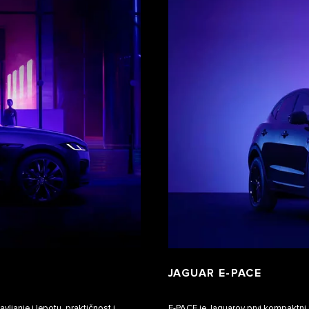
JAGUAR E‑PACE
ljanje i lepotu, praktičnost i
E‑PACE je Jaguarov prvi kompaktni 