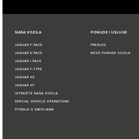
NAŠA VOZILA
PONUDE I USLUGE
JAGUAR F‑PACE
PREGLED
JAGUAR E‑PACE
NOVE PONUDE VOZILA
JAGUAR I‑PACE
JAGUAR F‑TYPE
JAGUAR XE
JAGUAR XF
ISTRAŽITE NAŠA VOZILA
SPECIAL VEHICLE OPERATIONS
PITANJA O EMISIJAMA