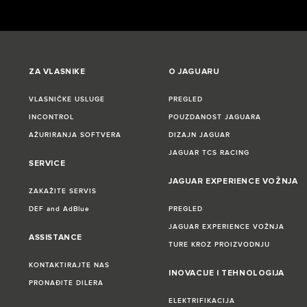
ZA VLASNIKE
O JAGUARU
VLASNIČKE USLUGE
PREGLED
INCONTROL
POUZDANOST JAGUARA
AŽURIRANJA SOFTVERA
DIZAJN JAGUAR
JAGUAR TCS RACING
SERVICE
JAGUAR EXPERIENCE VOŽNJA
ZAKAŽITE SERVIS
DEF and AdBlue
PREGLED
JAGUAR EXPERIENCE VOŽNJA
ASSISTANCE
TURE KROZ PROIZVODNJU
KONTAKTIRAJTE NAS
INOVACIJE I TEHNOLOGIJA
PRONAĐITE DILERA
ELEKTRIFIKACIJA