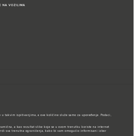
E NA VOZILIMA
 u takvim ispitivanjima, a ove količine služe samo za upoređenje. Podaci,
namična, a kao rezultat slike koje se u ovom trenutku koriste na internet
vrdi sva trenutna ograničenja, kako bi vam omogućio informisani izbor