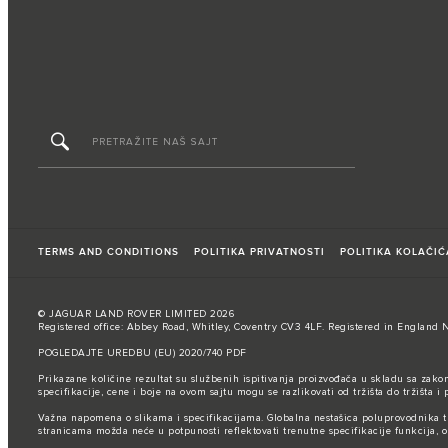
TERMS AND CONDITIONS
POLITIKA PRIVATNOSTI
POLITIKA KOLAČIĆ
© JAGUAR LAND ROVER LIMITED 2026
Registered office: Abbey Road, Whitley, Coventry CV3 4LF. Registered in England 
POGLEDAJTE UREDBU (EU) 2020/740 PDF
Prikazane količine rezultat su službenih ispitivanja proizvođača u skladu sa zako
specifikacije, cene i boje na ovom sajtu mogu se razlikovati od tržišta do tržišta
Važna napomena o slikama i specifikacijama. Globalna nestašica poluprovodnika tren
stranicama možda neće u potpunosti reflektovati trenutne specifikacije funkcija,