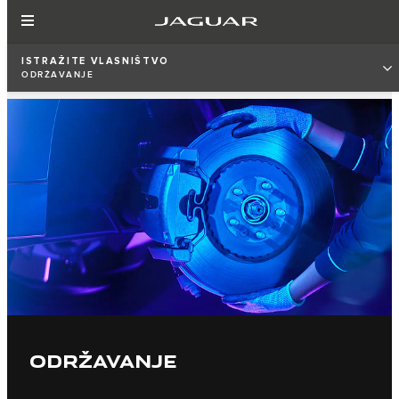
ISTRAŽITE VLASNIŠTVO
ODRŽAVANJE
ODRŽAVANJE