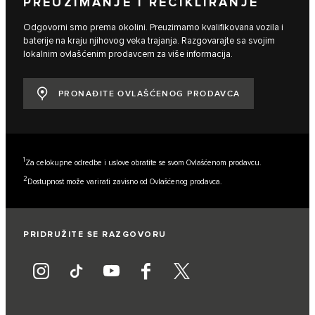
PREUZIMANJE I RECIKLIRANJE
Odgovorni smo prema okolini. Preuzimamo kvalifikovana vozila i
baterije na kraju njihovog veka trajanja. Razgovarajte sa svojim
lokalnim ovlašćenim prodavcem za više informacija.
PRONAĐITE OVLAŠĆENOG PRODAVCA
1
Za celokupne odredbe i uslove obratite se svom Ovlašćenom prodavcu.
2
Dostupnost može varirati zavisno od Ovlašćenog prodavca.
PRIDRUŽITE SE RAZGOVORU