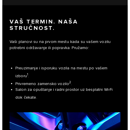
VAŠ TERMIN. NAŠA
STRUČNOST.
Vaši planovi su na prvom mestu kada su vašem vozilu
potrebni održavanje ili popravka. Pružamo:
Preuzimanje i isporuku vozila na mestu po vašem
1
izboru
.
2
Privremeno zamensko vozilo
.
Salon za opuštanje i radni prostor uz besplatni Wi-Fi
dok čekate.