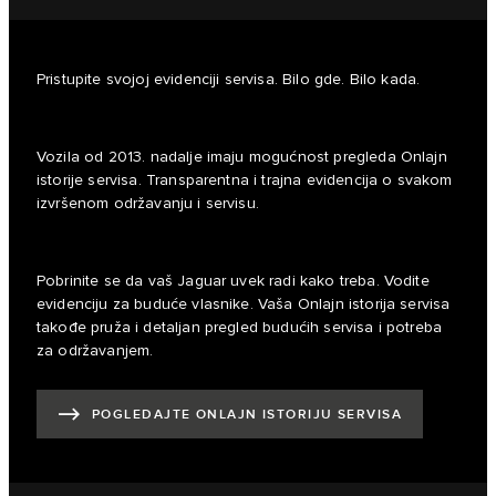
Pristupite svojoj evidenciji servisa. Bilo gde. Bilo kada.
Vozila od 2013. nadalje imaju mogućnost pregleda Onlajn
istorije servisa. Transparentna i trajna evidencija o svakom
izvršenom održavanju i servisu.
Pobrinite se da vaš Jaguar uvek radi kako treba. Vodite
evidenciju za buduće vlasnike. Vaša Onlajn istorija servisa
takođe pruža i detaljan pregled budućih servisa i potreba
za održavanjem.
POGLEDAJTE ONLAJN ISTORIJU SERVISA