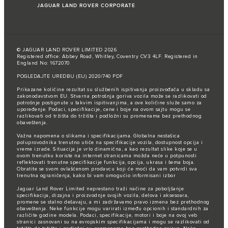
JAGUAR LAND ROVER CORPORATE
© JAGUAR LAND ROVER LIMITED 2026
Registered office: Abbey Road, Whitley, Coventry CV3 4LF. Registered in
England No: 1672070
POGLEDAJTE UREDBU (EU) 2020/740 PDF
Prikazane količine rezultat su službenih ispitivanja proizvođača u skladu sa
zakonodavstvom EU. Stvarna potrošnja goriva vozila može se razlikovati od
potrošnje postignute u takvim ispitivanjima, a ove količine služe samo za
upoređenje. Podaci, specifikacije, cene i boje na ovom sajtu mogu se
razlikovati od tržišta do tržišta i podložni su promenama bez prethodnog
obaveštenja.
Važna napomena o slikama i specifikacijama. Globalna nestašica
poluprovodnika trenutno utiče na specifikacije vozila, dostupnost opcija i
vreme izrade. Situacija je vrlo dinamična, a kao rezultat slike koje se u
ovom trenutku koriste na internet stranicama možda neće u potpunosti
reflektovati trenutne specifikacije funkcija, opcija, ukrasa i šema boja.
Obratite se svom ovlašćenom prodavcu koji će moći da vam potvrdi sva
trenutna ograničenja, kako bi vam omogućio informisani izbor
Jaguar Land Rover Limited neprestano traži načine za poboljšanje
specifikacija, dizajna i proizvodnje svojih vozila, delova i aksesoara,
promene se stalno dešavaju, a mi zadržavamo pravo izmena bez prethodnog
obaveštenja. Neke funkcije mogu varirati između opcionih i standardnih za
različite godine modela. Podaci, specifikacije, motori i boje na ovoj veb
stranici zasnovani su na evropskim specifikacijama i mogu se razlikovati od