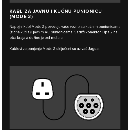
KABL ZA JAVNU I KUĆNU PUNIONICU
(MODE 3)
Napojni kabl Mode 3 povezuje vaše vozilo sa kućnim punionicama
(zidna kutija) i javnim AC punionicama. Sadrži konektor Tipa 2 na
oba kraja a dužine je pet metara.
Kablovi za punjenje Mode 3 uključeni su uz vaš Jaguar.