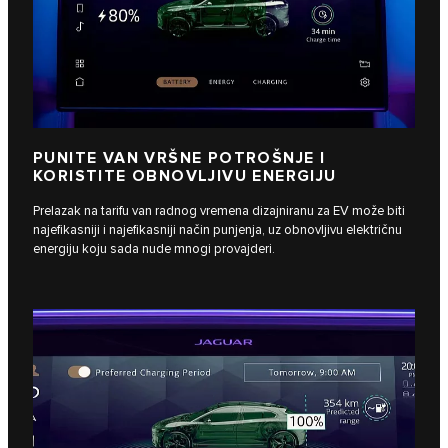
PUNITE VAN VRŠNE POTROŠNJE I
KORISTITE OBNOVLJIVU ENERGIJU
Prelazak na tarifu van radnog vremena dizajniranu za EV može biti
najefikasniji i najefikasniji način punjenja, uz obnovljivu električnu
energiju koju sada nude mnogi provajderi.