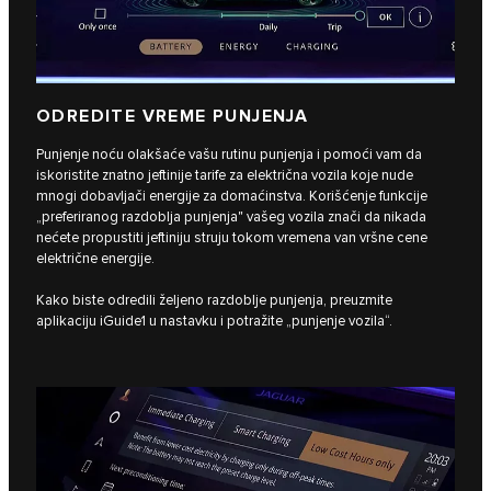
ODREDITE VREME PUNJENJA
Punjenje noću olakšaće vašu rutinu punjenja i pomoći vam da
iskoristite znatno jeftinije tarife za električna vozila koje nude
mnogi dobavljači energije za domaćinstva. Korišćenje funkcije
„preferiranog razdoblja punjenja" vašeg vozila znači da nikada
nećete propustiti jeftiniju struju tokom vremena van vršne cene
električne energije.
Kako biste odredili željeno razdoblje punjenja, preuzmite
aplikaciju iGuide1 u nastavku i potražite „punjenje vozila“.