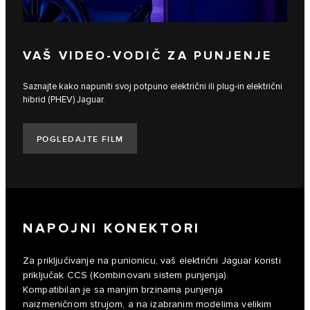
VAŠ VIDEO-VODIČ ZA PUNJENJE
Saznajte kako napuniti svoj potpuno električni ili plug-in električni
hibrid (PHEV) Jaguar.
POGLEDAJTE FILM
NAPOJNI KONEKTORI
Za priključivanje na punionicu, vaš električni Jaguar koristi
priključak CCS (Kombinovani sistem punjenja).
Kompatibilan je sa manjim brzinama punjenja
naizmeničnom strujom, a na izabranim modelima velikim