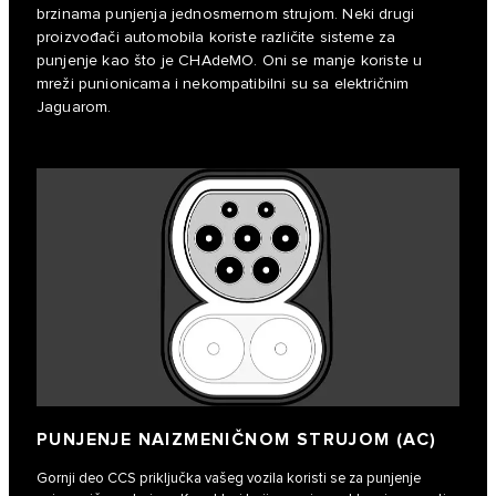
brzinama punjenja jednosmernom strujom. Neki drugi
proizvođači automobila koriste različite sisteme za
punjenje kao što je CHAdeMO. Oni se manje koriste u
mreži punionicama i nekompatibilni su sa električnim
Jaguarom.
PUNJENJE NAIZMENIČNOM STRUJOM (AC)
Gornji deo CCS priključka vašeg vozila koristi se za punjenje