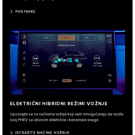
POSTAVKE
ELEKTRIČNI HIBRIDNI REŽIMI VOŽNJE
Upoznajte se sa načinima vožnje koji vam omogućavaju da vozite
svoj PHEV sa izborom električne i benzinske snage.
ISTRAŽITE NAČINE VOŽNJE