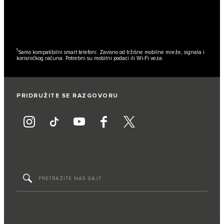
1
Samo kompatibilni smart telefoni. Zavisno od tržišne mobilne mreže, signala i
korisničkog računa. Potrebni su mobilni podaci ili Wi-Fi veza.
PRIDRUŽITE SE RAZGOVORU