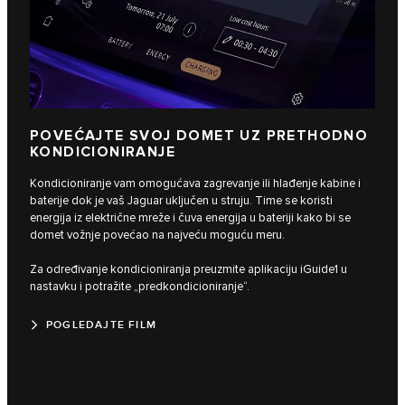
POVEĆAJTE SVOJ DOMET UZ PRETHODNO
KONDICIONIRANJE
Kondicioniranje vam omogućava zagrevanje ili hlađenje kabine i
baterije dok je vaš Jaguar uključen u struju. Time se koristi
energija iz električne mreže i čuva energija u bateriji kako bi se
domet vožnje povećao na najveću moguću meru.
Za određivanje kondicioniranja preuzmite aplikaciju iGuide1 u
nastavku i potražite „predkondicioniranje“.
POGLEDAJTE FILM