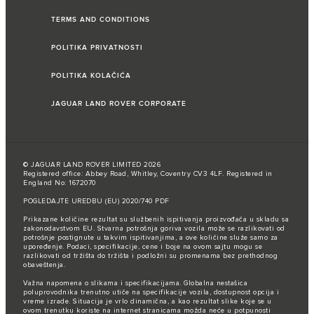
TERMS AND CONDITIONS
POLITIKA PRIVATNOSTI
POLITIKA KOLAČIĆA
JAGUAR LAND ROVER CORPORATE
© JAGUAR LAND ROVER LIMITED 2026
Registered office: Abbey Road, Whitley, Coventry CV3 4LF. Registered in
England No: 1672070
POGLEDAJTE UREDBU (EU) 2020/740 PDF
Prikazane količine rezultat su službenih ispitivanja proizvođača u skladu sa
zakonodavstvom EU. Stvarna potrošnja goriva vozila može se razlikovati od
potrošnje postignute u takvim ispitivanjima, a ove količine služe samo za
upoređenje. Podaci, specifikacije, cene i boje na ovom sajtu mogu se
razlikovati od tržišta do tržišta i podložni su promenama bez prethodnog
obaveštenja.
Važna napomena o slikama i specifikacijama. Globalna nestašica
poluprovodnika trenutno utiče na specifikacije vozila, dostupnost opcija i
vreme izrade. Situacija je vrlo dinamična, a kao rezultat slike koje se u
ovom trenutku koriste na internet stranicama možda neće u potpunosti