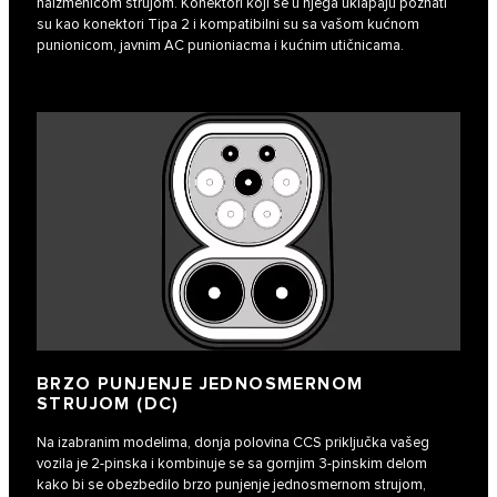
naizmeničom strujom. Konektori koji se u njega uklapaju poznati
su kao konektori Tipa 2 i kompatibilni su sa vašom kućnom
punionicom, javnim AC punioniacma i kućnim utičnicama.
BRZO PUNJENJE JEDNOSMERNOM
STRUJOM (DC)
Na izabranim modelima, donja polovina CCS priključka vašeg
vozila je 2-pinska i kombinuje se sa gornjim 3-pinskim delom
kako bi se obezbedilo brzo punjenje jednosmernom strujom,