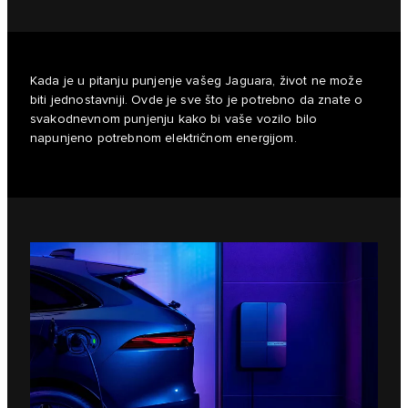
Kada je u pitanju punjenje vašeg Jaguara, život ne može
biti jednostavniji. Ovde je sve što je potrebno da znate o
svakodnevnom punjenju kako bi vaše vozilo bilo
napunjeno potrebnom električnom energijom.