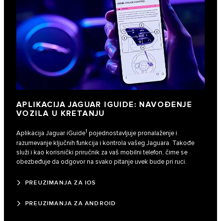
APLIKACIJA JAGUAR IGUIDE: NAVOĐENJE
VOZILA U KRETANJU
1
Aplikacija Jaguar iGuide
pojednostavljuje pronalaženje i
razumevanje ključnih funkcija i kontrola vašeg Jaguara. Takođe
služi i kao korisnički priručnik za vaš mobilni telefon, čime se
obezbeđuje da odgovor na svako pitanje uvek bude pri ruci.
PREUZIMANJA ZA IOS
PREUZIMANJA ZA ANDROID