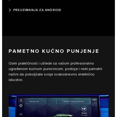
PREUZIMANJA ZA ANDROID
PAMETNO KUĆNO PUNJENJE
Osim praktičnosti i uštede sa vašom profesionalno
ugrađenom kućnom punionicom, postoje i neki pametni
načini da poboljšate svoje svakodnevno električno
iskustvo.