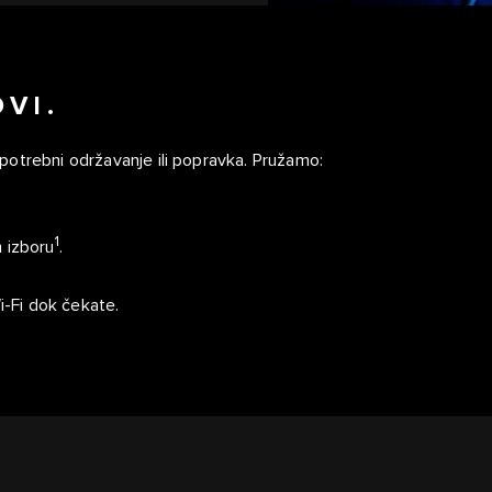
VI.
potrebni održavanje ili popravka. Pružamo:
1
 izboru
.
i-Fi dok čekate.