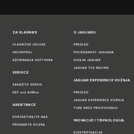
ZA VLASNIKE
O JAGUARU
VLASNIČKE USLUGE
PREGLED
INCONTROL
POUZDANOST JAGUARA
AŽURIRANJA SOFTVERA
DIZAJN JAGUAR
JAGUAR TCS RACING
SERVICE
JAGUAR EXPERIENCE VOŽNJA
ZAKAŽITE SERVIS
DEF and AdBlue
PREGLED
JAGUAR EXPERIENCE VOŽNJA
ASSISTANCE
TURE KROZ PROIZVODNJU
KONTAKTIRAJTE NAS
INOVACIJE I TEHNOLOGIJA
PRONAĐITE DILERA
ELEKTRIFIKACIJA