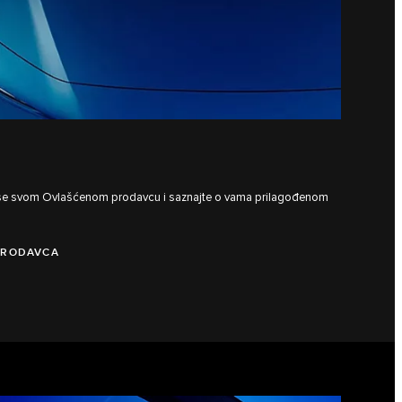
te se svom Ovlašćenom prodavcu i saznajte o vama prilagođenom
PRODAVCA