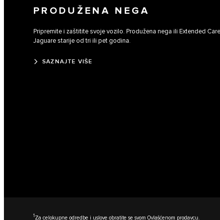
PRODUŽENA NEGA
Pripremite i zaštitite svoje vozilo. Produžena nega ili Extended Ca
Jaguare starije od tri ili pet godina.
SAZNAJTE VIŠE
1
Za celokupne odredbe i uslove obratite se svom Ovlašćenom prodavcu.