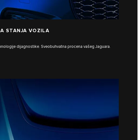
A STANJA VOZILA
tehnologije dijagnostike. Sveobuhvatna procena vašeg Jaguara.