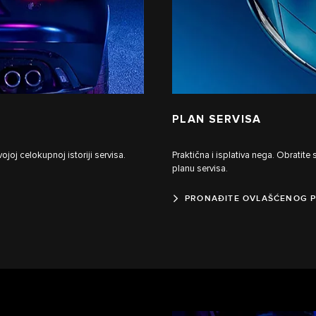
PLAN SERVISA
ojoj celokupnoj istoriji servisa.
Praktična i isplativa nega. Obrati
planu servisa.
PRONAĐITE OVLAŠĆENOG 