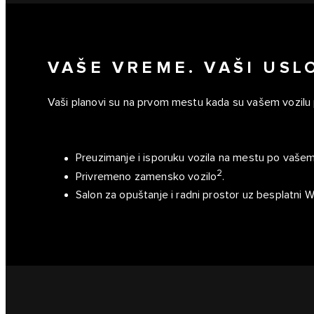
VAŠE VREME. VAŠI USLO
Vaši planovi su na prvom mestu kada su vašem vozilu 
Preuzimanje i isporuku vozila na mestu po vašem
2
Privremeno zamensko vozilo
.
Salon za opuštanje i radni prostor uz besplatni W