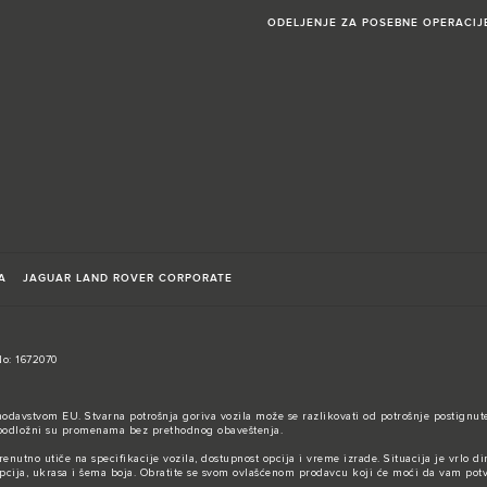
ODELJENJE ZA POSEBNE OPERACIJ
A
JAGUAR LAND ROVER CORPORATE
No: 1672070
nodavstvom EU. Stvarna potrošnja goriva vozila može se razlikovati od potrošnje postignute
 i podložni su promenama bez prethodnog obaveštenja.
utno utiče na specifikacije vozila, dostupnost opcija i vreme izrade. Situacija je vrlo di
 opcija, ukrasa i šema boja. Obratite se svom ovlašćenom prodavcu koji će moći da vam pot