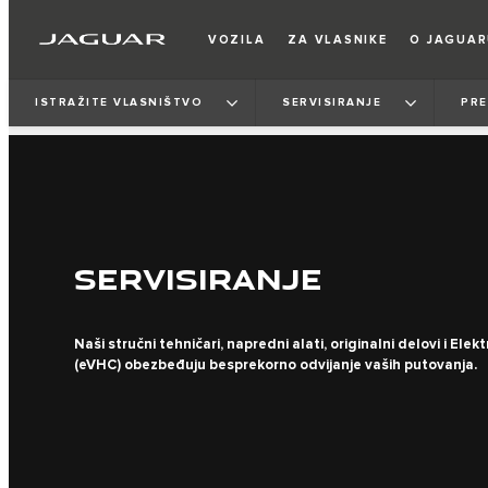
VOZILA
ZA VLASNIKE
O JAGUA
ISTRAŽITE VLASNIŠTVO
SERVISIRANJE
PRE
SERVISIRANJE
Naši stručni tehničari, napredni alati, originalni delovi i Ele
(eVHC) obezbeđuju besprekorno odvijanje vaših putovanja.