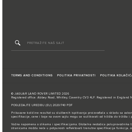
TERMS AND CONDITIONS
POLITIKA PRIVATNOSTI
POLITIKA KOLAČIĆ
© JAGUAR LAND ROVER LIMITED 2026
Registered office: Abbey Road, Whitley, Coventry CV3 4LF. Registered in England 
POGLEDAJTE UREDBU (EU) 2020/740 PDF
Prikazane količine rezultat su službenih ispitivanja proizvođača u skladu sa zako
specifikacije, cene i boje na ovom sajtu mogu se razlikovati od tržišta do tržišta
Važna napomena o slikama i specifikacijama. Globalna nestašica poluprovodnika tren
stranicama možda neće u potpunosti reflektovati trenutne specifikacije funkcija,