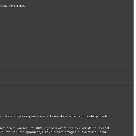
E NA VOZILIMA
 u takvim ispitivanjima, a ove količine služe samo za upoređenje. Podaci,
namična, a kao rezultat slike koje se u ovom trenutku koriste na internet
vrdi sva trenutna ograničenja, kako bi vam omogućio informisani izbor