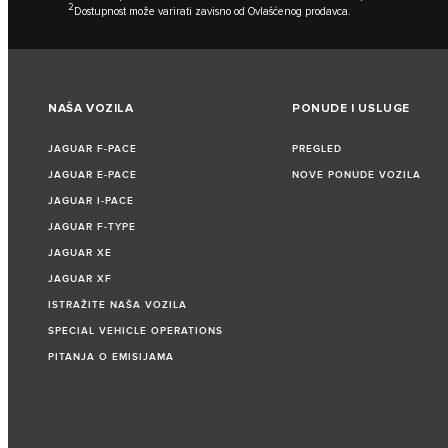
2
Dostupnost može varirati zavisno od Ovlašćenog prodavca.
NAŠA VOZILA
PONUDE I USLUGE
JAGUAR F‑PACE
PREGLED
JAGUAR E‑PACE
NOVE PONUDE VOZILA
JAGUAR I‑PACE
JAGUAR F‑TYPE
JAGUAR XE
JAGUAR XF
ISTRAŽITE NAŠA VOZILA
SPECIAL VEHICLE OPERATIONS
PITANJA O EMISIJAMA