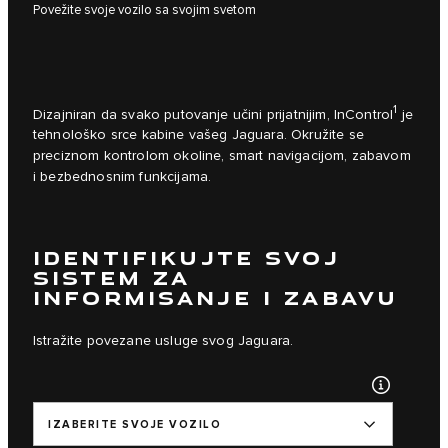
Povežite svoje vozilo sa svojim svetom
1
Dizajniran da svako putovanje učini prijatnijim, InControl
je
tehnološko srce kabine vašeg Jaguara. Okružite se
preciznom kontrolom okoline, smart navigacijom, zabavom
i bezbednosnim funkcijama.
IDENTIFIKUJTE SVOJ
SISTEM ZA
INFORMISANJE I ZABAVU
Istražite povezane usluge svog Jaguara.
IZABERITE SVOJE VOZILO