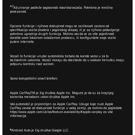
4.0
Ažuriranje podleže saglasnosti vlasnika/vozača. Potrebna je mrežna
povezanost.
Opcione funkcije i njihova dostupnost mogu se razlikovati zavisno od
specifikacija vozila (modela i pogonskog sklopa), ili je za njihovo postavljanje
potrebna ugradnja drugih funkcija. Molimo vas da se za više pojedinosti
obratite svom lokalnom ovlašćenom prodavcu, ili konfigurišete svoje vozilo
putem interneta.
Vozači bi funkcije unutar automobila trebalo da koriste samo u za to
bezbednim uslovima. Vozači moraju da obezbede da u svakom trenutku imaju
potpunu kontrolu nad vozilom.
Samo kompatibilni smart telefoni.
Apple CarPlayTM je žig društva Apple Inc. Moguće je da su za krajnjeg
korisnika merodavni uslovi društva Apple Inc.
Vaš automobil je pripremljen za Apple CarPlay. Usluge koje nudi Apple
CarPlay zavise od dostupnosti funkcije u vašoj zemlji, pa molimo da pogledate
https://www.apple.com/uk/ios/feature-availability/#apple-carplay
za više
informacija.
®Android Auto je žig društva Google LLC.