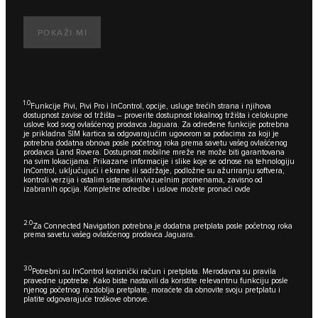
POKAŽI MI
1.0
Funkcije Pivi, Pivi Pro i InControl, opcije, usluge trećih strana i njihova
dostupnost zavise od tržišta – proverite dostupnost lokalnog tržišta i celokupne
uslove kod svog ovlašćenog prodavca Jaguara. Za određene funkcije potrebna
je prikladna SIM kartica sa odgovarajućim ugovorom sa podacima za koji je
potrebna dodatna obnova posle početnog roka prema savetu vašeg ovlašćenog
prodavca Land Rovera. Dostupnost mobilne mreže ne može biti garantovana
na svim lokacijama. Prikazane informacije i slike koje se odnose na tehnologiju
InControl, uključujući i ekrane ili sadržaje, podložne su ažuriranju softvera,
kontroli verzija i ostalim sistemskim/vizuelnim promenama, zavisno od
izabranih opcija. Kompletne odredbe i uslove možete pronaći
ovde
2.0
Za Connected Navigation potrebna je dodatna pretplata posle početnog roka
prema savetu vašeg ovlašćenog prodavca Jaguara.
3.0
Potrebni su InControl korisnički račun i pretplata. Merodavna su pravila
pravedne upotrebe. Kako biste nastavili da koristite relevantnu funkciju posle
njenog početnog razdoblja pretplate, moraćete da obnovite svoju pretplatu i
platite odgovarajuće troškove obnove.