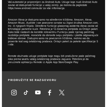
Vaš automobil je pripremljen za Android Auto. Usluge koje nudi Android Auto
zavise od dostupnosti funkcije u vašoj zemlji, pa molimo da pogledate
https://www.android.com/auto/
za više informacija.
Amazon Alexa je dostupna samo na određenim tržištima. Amazon, Alexa,
Amazon Music, Audible i sve povezane oznake su žigovi društva Amazon.com,
Inc. ili njegovih filijala. Određene funkcije glasovnog asistenta Alexa zavise od
tehnologije pametne kuće. Potrebna je 12-mesečna pretplata za Onlajn paket.
Kako biste nastavili da koristite relevantnu Funkciju posle njenog početnog
razdoblja pretplate, moraćete da obnovite svoju pretplatu i platite odgovarajuće
troškove obnove. Dostupno samo na povezanim tržištima, molimo vas da
proverite kod svog ovlašćenog prodavca. Onlajn paket za pakete specifikacije S
i više.
Remote obuhvata usluge pretplate koje mogu biti produžene posle početnog
roka prema savetu vašeg ovlašćenog prodavca Jaguara. Potrebno je da
preuzmete aplikaciju Remote iz Apple App Store/Google Play.
PRIDRUŽITE SE RAZGOVORU