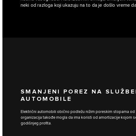
neki od razloga koji ukazuju na to da je došlo vreme da p
SMANJENI POREZ NA SLUŽBE
AUTOMOBILE
Električni automobili obično podležu nižim poreskim stopama od ben
organizacija takođe mogla da ima koristi od amortizacije kojom se
godišnjeg profita.