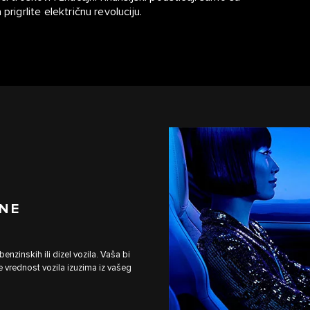
rigrlite električnu revoluciju.
NE
zinskih ili dizel vozila. Vaša bi
 vrednost vozila izuzima iz vašeg