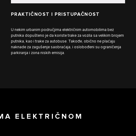
PRAKTIČNOST I PRISTUPAČNOST
U nekim urbanim područjima električnim automobilima bez
putnika dopušteno je da koriste trake za vozila sa velikim brojem
putnika, kao i trake za autobuse. Takođe, obično ne plaćaju
naknade za zagušenje saobraćaja, i oslobođeni su ograničenja
parkiranja i zona niskih emisija.
MA ELEKTRIČNOM