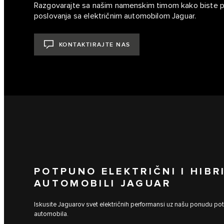
Razgovarajte sa našim namenskim timom kako biste pre
poslovanja sa električnim automobilom Jaguar.
KONTAKTIRAJTE NAS
POTPUNO ELEKTRIČNI I HIBR
AUTOMOBILI JAGUAR
Iskusite Jaguarov svet električnih performansi uz našu ponudu potp
automobila.