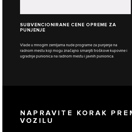
SUBVENCIONIRANE CENE OPREME ZA
PUNJENJE
Vlade u mnogim zemljama nude programe za punjenje na
radnom mestu koji mogu značajno smanjiti troškove kupovine i
ugradnje punionica na radnom mestu i javnih punionica.
NAPRAVITE KORAK PRE
VOZILU