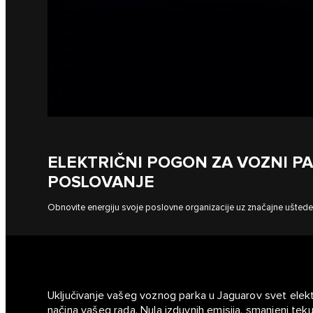
ELEKTRIČNI POGON ZA VOZNI PA
POSLOVANJE
Obnovite energiju svoje poslovne organizacije uz značajne uštede 
Uključivanje vašeg voznog parka u Jaguarov svet elektr
načina vašeg rada. Nula izduvnih emisija, smanjeni tekuć