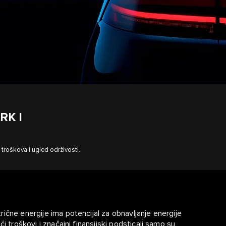
RK I
troškova i ugled održivosti.
ične energije ima potencijal za obnavljanje energije
i troškovi i značajni finansijski podsticaji samo su