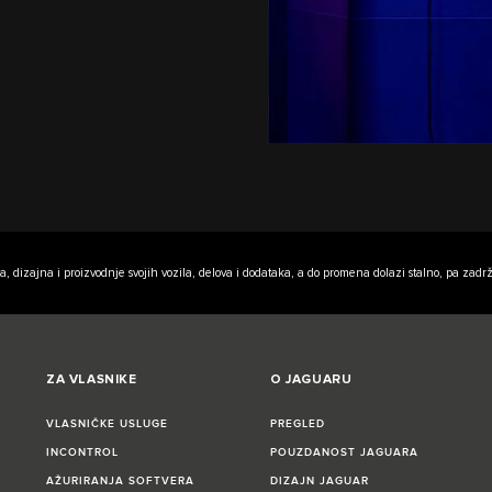
a, dizajna i proizvodnje svojih vozila, delova i dodataka, a do promena dolazi stalno, pa z
ZA VLASNIKE
O JAGUARU
VLASNIČKE USLUGE
PREGLED
INCONTROL
POUZDANOST JAGUARA
AŽURIRANJA SOFTVERA
DIZAJN JAGUAR