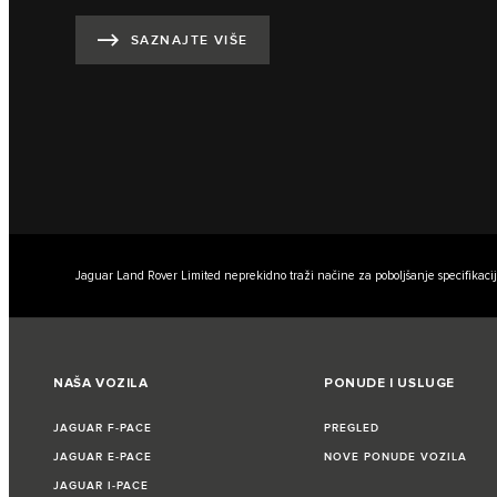
SAZNAJTE VIŠE
Jaguar Land Rover Limited neprekidno traži načine za poboljšanje specifikacij
NAŠA VOZILA
PONUDE I USLUGE
JAGUAR F‑PACE
PREGLED
JAGUAR E‑PACE
NOVE PONUDE VOZILA
JAGUAR I‑PACE