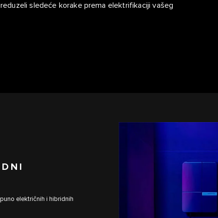
duzeli sledeće korake prema elektrifikaciji vašeg
IDNI
uno električnih i hibridnih