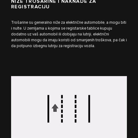
NIŽE TROŠARINE I NAKNADE ZA
REGISTRACIJU
Trošarine su generalno niže za električne automobile, a mogu biti
i nulte. U zemljama u kojima se registarske tablice kupuju
dodatno uz vaš automobil ili dobijaju na lutriji, električni
automobili mogu da imaju koristi od smanjenih troškova, pa čak i
da potpuno izbegnu lutriju za registraciju vozila.