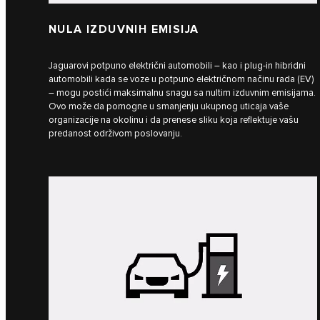
NULA IZDUVNIH EMISIJA
Jaguarovi potpuno električni automobili – kao i plug-in hibridni
automobili kada se voze u potpuno električnom načinu rada (EV)
– mogu postići maksimalnu snagu sa nultim izduvnim emisijama.
Ovo može da pomogne u smanjenju ukupnog uticaja vaše
organizacije na okolinu i da prenese sliku koja reflektuje vašu
predanost održivom poslovanju.