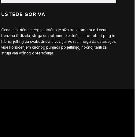
UŠTEDE GORIVA
Cena električne energije obično je niža po kilometru od cene
benzina ili dizela, stoga su potpuno električni automobili i plug-in
hibridi jeftiniji za svakodnevnu vožnju. Vozači mogu da uštede još
više korišćenjem kućnog punjača po jeftinijoj noćnoj tarifi za
struju van vršnog opterećenja.