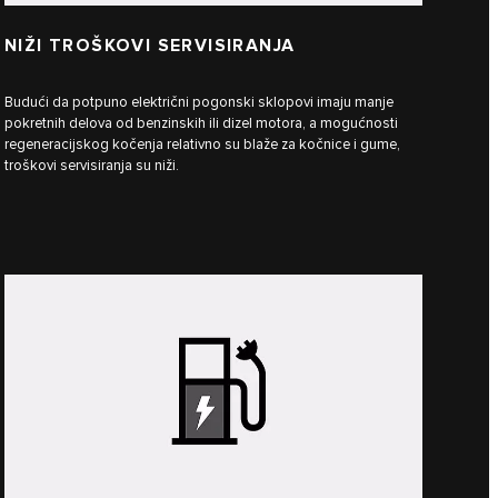
NIŽI TROŠKOVI SERVISIRANJA
Budući da potpuno električni pogonski sklopovi imaju manje
pokretnih delova od benzinskih ili dizel motora, a mogućnosti
regeneracijskog kočenja relativno su blaže za kočnice i gume,
troškovi servisiranja su niži.