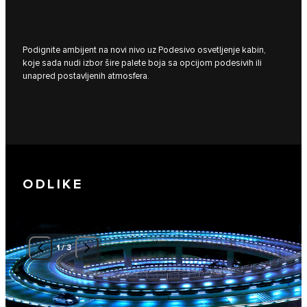
Podignite ambijent na novi nivo uz Podesivo osvetljenje kabin,
koje sada nudi izbor šire palete boja sa opcijom podesivih ili
unapred postavljenih atmosfera.
ODLIKE
1
/
3