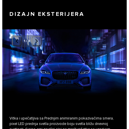
DIZAJN EKSTERIJERA
1
/
3
Vitka i upečatljiva sa Prednjim animiranim pokazivačima smera,
pixel LED prednja svetla proizvode boju svetla bližu dnevnoj