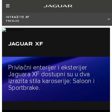
ISTRAŽITE XF
PREGLED
JAGUAR XF
Privlačni enterijer i eksterijer
Jaguara XF dostupni su u dva
izrazita stila karoserije: Saloon i
Sportbrake.