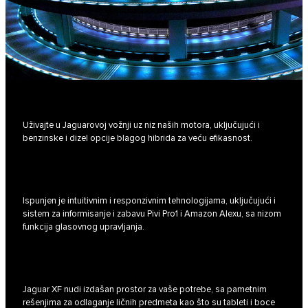
Uživajte u Jaguarovoj vožnji uz niz naših motora, uključujući i
benzinske i dizel opcije blagog hibrida za veću efikasnost.
Ispunjen je intuitivnim i responzivnim tehnologijama, uključujući i
sistem za informisanje i zabavu Pivi Pro1 i Amazon Alexu, sa nizom
funkcija glasovnog upravljanja.
Jaguar XF nudi izdašan prostor za vaše potrebe, sa pametnim
rešenjima za odlaganje ličnih predmeta kao što su tableti i boce