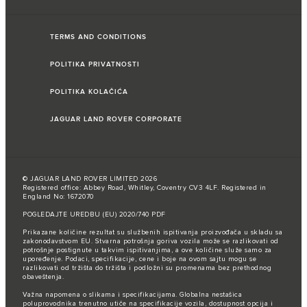
TERMS AND CONDITIONS
POLITIKA PRIVATNOSTI
POLITIKA KOLAČIĆA
JAGUAR LAND ROVER CORPORATE
© JAGUAR LAND ROVER LIMITED 2026
Registered office: Abbey Road, Whitley, Coventry CV3 4LF. Registered in
England No: 1672070
POGLEDAJTE UREDBU (EU) 2020/740 PDF
Prikazane količine rezultat su službenih ispitivanja proizvođača u skladu sa
zakonodavstvom EU. Stvarna potrošnja goriva vozila može se razlikovati od
potrošnje postignute u takvim ispitivanjima, a ove količine služe samo za
upoređenje. Podaci, specifikacije, cene i boje na ovom sajtu mogu se
razlikovati od tržišta do tržišta i podložni su promenama bez prethodnog
obaveštenja.
Važna napomena o slikama i specifikacijama. Globalna nestašica
poluprovodnika trenutno utiče na specifikacije vozila, dostupnost opcija i