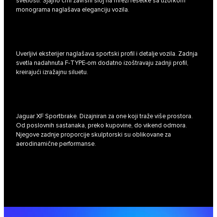
svetlosti. Sjajno crni završni sloj na mreži rešetke sa uzorkom
monograma naglašava eleganciju vozila.
Uverljivi eksterijer naglašava sportski profil i detalje vozila. Zadnja
svetla nadahnuta F-TYPE-om dodatno izoštravaju zadnji profil,
kreirajući izražajnu siluetu.
Jaguar XF Sportbrake. Dizajniran za one koji traže više prostora.
Od poslovnih sastanaka, preko kupovine, do vikend odmora.
Njegove zadnje proporcije skulptorski su oblikovane za
aerodinamične performanse.