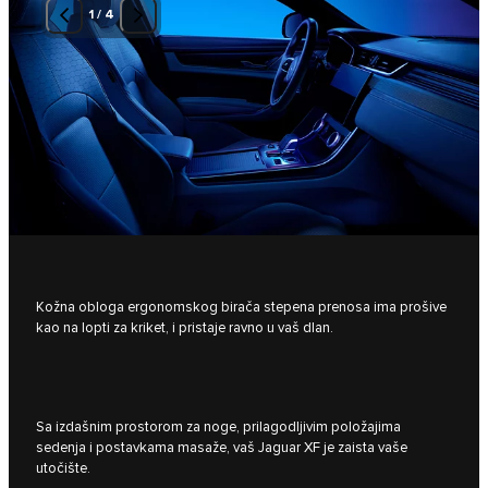
1
/
4
Kožna obloga ergonomskog birača stepena prenosa ima prošive
kao na lopti za kriket, i pristaje ravno u vaš dlan.
Sa izdašnim prostorom za noge, prilagodljivim položajima
sedenja i postavkama masaže, vaš Jaguar XF je zaista vaše
utočište.