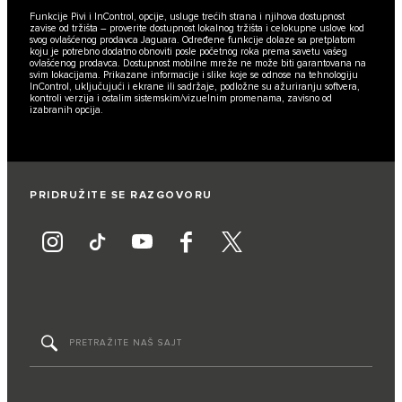
Funkcije Pivi i InControl, opcije, usluge trećih strana i njihova dostupnost
zavise od tržišta – proverite dostupnost lokalnog tržišta i celokupne uslove kod
svog ovlašćenog prodavca Jaguara. Određene funkcije dolaze sa pretplatom
koju je potrebno dodatno obnoviti posle početnog roka prema savetu vašeg
ovlašćenog prodavca. Dostupnost mobilne mreže ne može biti garantovana na
svim lokacijama. Prikazane informacije i slike koje se odnose na tehnologiju
InControl, uključujući i ekrane ili sadržaje, podložne su ažuriranju softvera,
kontroli verzija i ostalim sistemskim/vizuelnim promenama, zavisno od
izabranih opcija.
PRIDRUŽITE SE RAZGOVORU