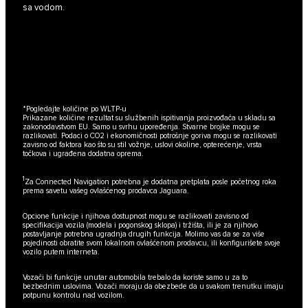
sa vodom.
*
Pogledajte količine po WLTP-u
Prikazane količine rezultat su službenih ispitivanja proizvođača u skladu sa
zakonodavstvom EU. Samo u svrhu upoređenja. Stvarne brojke mogu se
razlikovati. Podaci o CO2 i ekonomičnosti potrošnje goriva mogu se razlikovati
zavisno od faktora kao što su stil vožnje, uslovi okoline, opterećenje, vrsta
točkova i ugrađena dodatna oprema.
1
Za Connected Navigation potrebna je dodatna pretplata posle početnog roka
prema savetu vašeg ovlašćenog prodavca Jaguara.
Opcione funkcije i njihova dostupnost mogu se razlikovati zavisno od
specifikacija vozila (modela i pogonskog sklopa) i tržišta, ili je za njihovo
postavljanje potrebna ugradnja drugih funkcija. Molimo vas da se za više
pojedinosti obratite svom lokalnom ovlašćenom prodavcu, ili konfigurišete svoje
vozilo putem interneta.
Vozači bi funkcije unutar automobila trebalo da koriste samo u za to
bezbednim uslovima. Vozači moraju da obezbede da u svakom trenutku imaju
potpunu kontrolu nad vozilom.