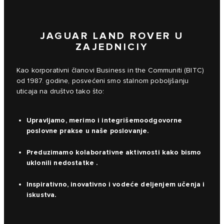
JAGUAR LAND ROVER U
ZAJEDNICIY
Kao korporativni članovi Business in the Communiti (BITC)
od 1987. godine, posvećeni smo stalnom poboljšanju
uticaja na društvo tako što:
Upravljamo, merimo i integrišemoodgovorne
poslovne prakse u naše poslovanje.
Preduzimamo kolaborativne aktivnosti kako bismo
uklonili nedostatke .
Inspirativno, inovativno i vodeće deljenjem učenja i
iskustva.