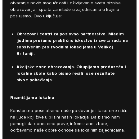
otvaranje novih mogućnosti i oživljavanje sveta biznisa,
obrazovanja i sporta za mlade u zajednicama u kojima
poslujemo. Ovo uključuje:
Obrazovni centri za poslovno partnerstvo. Mladim
ljudima pružamo praktično iskustvo iz sveta rada na
sopstvenim proizvodnim lokacijama u Velikoj
Britaniji.
Akcijske zone obrazovanja. Okupljamo preduzeća i
lokalne škole kako bismo rešili loše rezultate i
nivoe pohađanja.
Razmišljamo lokalno
Konstantno posmatramo naše poslovanje i kako one utiču
na ljude koji žive u blizini naših lokacija. Da bismo nam
pomogli da donesemo prave, informisane izbore,
održavamo naše dobre odnose sa lokalnim zajednicama.