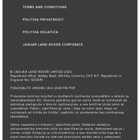
TERMS AND CONDITIONS
POLITIKA PRIVATNOSTI
POLITIKA KOLAČIĆA
JAGUAR LAND ROVER CORPORATE
© JAGUAR LAND ROVER LIMITED 2026
Registered office: Abbey Road, Whitley, Coventry CV3 4LF. Registered in
England No: 1672070
POGLEDAJTE UREDBU (EU) 2020/740 PDF
Prikazane količine rezultat su službenih ispitivanja proizvođača u skladu sa
zakonodavstvom EU. Stvarna potrošnja goriva vozila može se razlikovati od
potrošnje postignute u takvim ispitivanjima, a ove količine služe samo za
upoređenje. Podaci, specifikacije, cene i boje na ovom sajtu mogu se
razlikovati od tržišta do tržišta i podložni su promenama bez prethodnog
obaveštenja.
Važna napomena o slikama i specifikacijama. Globalna nestašica
poluprovodnika trenutno utiče na specifikacije vozila, dostupnost opcija i
vreme izrade. Situacija je vrlo dinamična, a kao rezultat slike koje se u
ovom trenutku koriste na internet stranicama možda neće u potpunosti