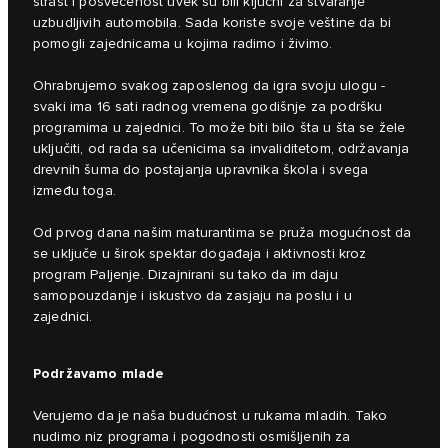
strast i posvećenost uvek su bili ključni za stvaranje
uzbudljivih automobila. Sada koriste svoje veštine da bi
pomogli zajednicama u kojima radimo i živimo.
Ohrabrujemo svakog zaposlenog da igra svoju ulogu -
svaki ima 16 sati radnog vremena godišnje za podršku
programima u zajednici. To može biti bilo šta u šta se žele
uključiti, od rada sa učenicima sa invaliditetom, održavanja
drevnih šuma do postajanja upravnika škola i svega
između toga.
Od prvog dana našim maturantima se pruža mogućnost da
se uključe u širok spektar događaja i aktivnosti kroz
program Paljenje. Dizajnirani su tako da im daju
samopouzdanje i iskustvo da zasjaju na poslu i u
zajednici.
Podržavamo mlade
Verujemo da je naša budućnost u rukama mladih. Tako
nudimo niz programa i pogodnosti osmišljenih za