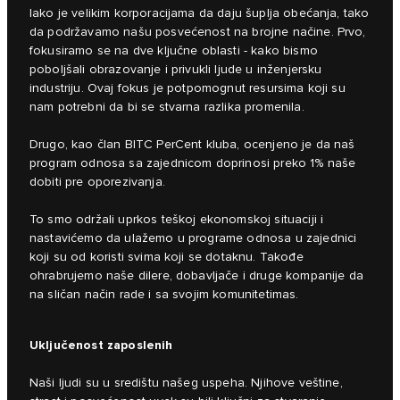
lako je velikim korporacijama da daju šuplja obećanja, tako
da podržavamo našu posvećenost na brojne načine. Prvo,
fokusiramo se na dve ključne oblasti - kako bismo
poboljšali obrazovanje i privukli ljude u inženjersku
industriju. Ovaj fokus je potpomognut resursima koji su
nam potrebni da bi se stvarna razlika promenila.
Drugo, kao član BITC PerCent kluba, ocenjeno je da naš
program odnosa sa zajednicom doprinosi preko 1% naše
dobiti pre oporezivanja.
To smo održali uprkos teškoj ekonomskoj situaciji i
nastavićemo da ulažemo u programe odnosa u zajednici
koji su od koristi svima koji se dotaknu. Takođe
ohrabrujemo naše dilere, dobavljače i druge kompanije da
na sličan način rade i sa svojim komunitetimas.
Uključenost zaposlenih
Naši ljudi su u središtu našeg uspeha. Njihove veštine,