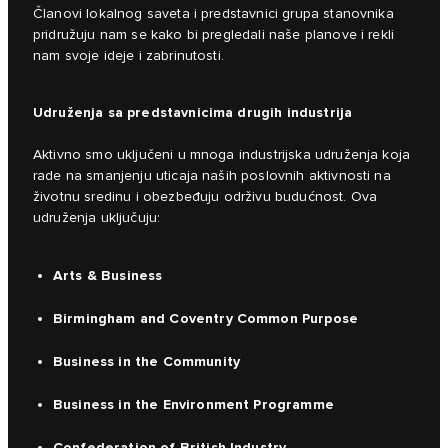
Članovi lokalnog saveta i predstavnici grupa stanovnika
pridružuju nam se kako bi pregledali naše planove i rekli
nam svoje ideje i zabrinutosti.
Udruženja sa predstavnicima drugih industrija
Aktivno smo uključeni u mnoga industrijska udruženja koja
rade na smanjenju uticaja naših poslovnih aktivnosti na
životnu sredinu i obezbeđuju održivu budućnost. Ova
udruženja uključuju:
Arts & Business
Birmingham and Coventry Common Purpose
Business in the Community
Business in the Environment Programme
Confederation of British Industry