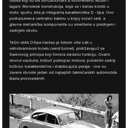
oblika koji su bili senzacionalni a istovremeno klizavi i
lagani. Monokok konstrukcija, koja se i danas koristi u
moto sportu, bila je integralna karakteristika D ‑ tipa. Ovo
podrazumeva centralnu kabinu u kojoj vozač sedi, a
glavne mehaničke komponente su smeštene u prednjem i
zadnjem okviru.
Tečni oblik D-tipa nastao je tokom više sati u
vetrobranskom tunelu (wind tunnel), pridržavajući se
Saierovog principa koji formira sledeću funkciju. Ovalni
dovod vazduha, brišući poklopac motora, polukrilni zadnji
točkovi, karakteristična i stabilizujuća peraja - ove su
zavere stvorile jedan od najlepših takmičarskih automobila
ikada proizvedenih.