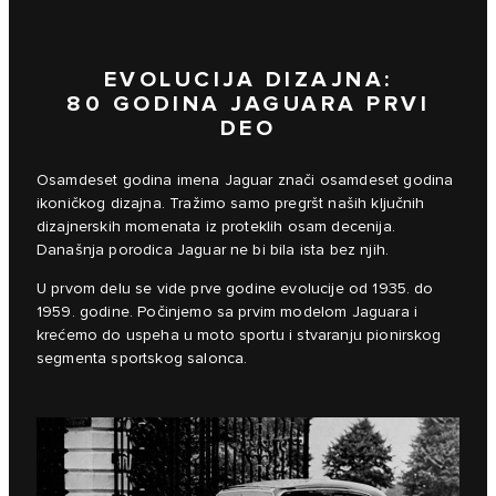
EVOLUCIJA DIZAJNA:
80 GODINA JAGUARA PRVI
DEO
Osamdeset godina imena Jaguar znači osamdeset godina
ikoničkog dizajna. Tražimo samo pregršt naših ključnih
dizajnerskih momenata iz proteklih osam decenija.
Današnja porodica Jaguar ne bi bila ista bez njih.
U prvom delu se vide prve godine evolucije od 1935. do
1959. godine. Počinjemo sa prvim modelom Jaguara i
krećemo do uspeha u moto sportu i stvaranju pionirskog
segmenta sportskog salonca.