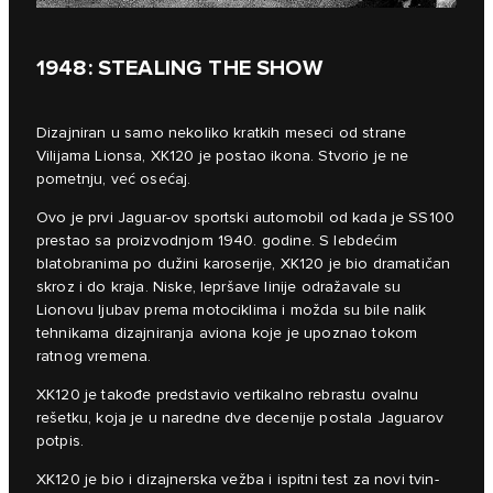
1948: STEALING THE SHOW
Dizajniran u samo nekoliko kratkih meseci od strane
Vilijama Lionsa, XK120 je postao ikona. Stvorio je ne
pometnju, već osećaj.
Ovo je prvi Jaguar-ov sportski automobil od kada je SS100
prestao sa proizvodnjom 1940. godine. S lebdećim
blatobranima po dužini karoserije, XK120 je bio dramatičan
skroz i do kraja. Niske, lepršave linije odražavale su
Lionovu ljubav prema motociklima i možda su bile nalik
tehnikama dizajniranja aviona koje je upoznao tokom
ratnog vremena.
XK120 je takođe predstavio vertikalno rebrastu ovalnu
rešetku, koja je u naredne dve decenije postala Jaguarov
potpis.
XK120 je bio i dizajnerska vežba i ispitni test za novi tvin-