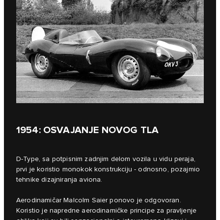
1954: OSVAJANJE NOVOG TLA
D-Type, sa potpisnim zadnjim delom vozila u vidu peraja,
prvi je koristio monokok konstrukciju - odnosno, pozajmio
tehnike dizajniranja aviona.
Aerodinamičar Malcolm Saier ponovo je odgovoran.
Koristio je napredne aerodinamičke principe za pravljenje