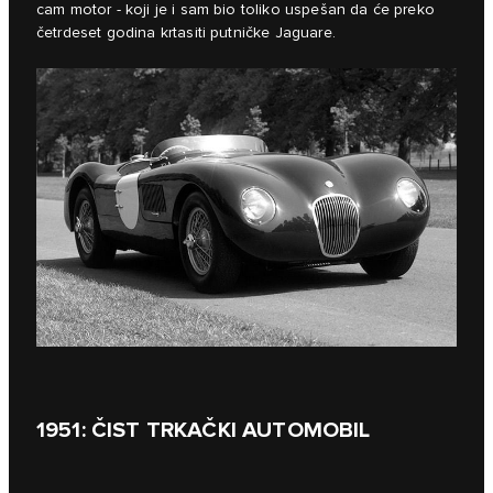
cam motor - koji je i sam bio toliko uspešan da će preko
četrdeset godina krtasiti putničke Jaguare.
1951: ČIST TRKAČKI AUTOMOBIL