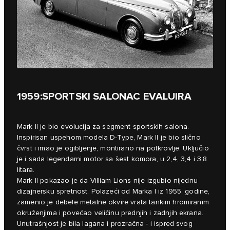
1959:SPORTSKI SALONAC EVALUIRA
Mark II je bio evolucija za segment sportskih salona.
Inspirisan uspehom modela D-Type, Mark II je bio slično
čvrst i imao je ogibljenje, montirano na potkrovlje. Uključio
je i sada legendarni motor sa šest komora, u 2,4, 3,4 i 3,8
litara.
Mark II pokazao je da Villiam Lions nije izgubio nijednu
dizajnersku spretnost. Polazeći od Marka I iz 1955. godine,
zamenio je debele metalne okvire vrata tankim hromiranim
okruženjima i povećao veličinu prednjih i zadnjih ekrana.
Unutrašnjost je bila lagana i prozračna - i ispred svog