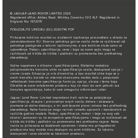
© JAGUAR LAND ROVER LIMITED 2026
Registered office: Abbey Road, Whitley, Coventry CV3 4LF. Registered in
England No: 1672070
POGLEDAJTE UREDBU (EU) 2020/740 PDF
Prikazane količine rezultat su službenih ispitivanja proizvođača u skladu sa
zakonodavstvom EU. Stvarna potrošnja goriva vozila može se razlikovati od
potrošnje postignute u takvim ispitivanjima, a ove količine služe samo za
upoređenje. Podaci, specifikacije, cene i boje na ovom sajtu mogu se
razlikovati od tržišta do tržišta i podložni su promenama bez prethodnog
obaveštenja.
Važna napomena o slikama i specifikacijama. Globalna nestašica
poluprovodnika trenutno utiče na specifikacije vozila, dostupnost opcija i
vreme izrade. Situacija je vrlo dinamična, a kao rezultat slike koje se u
ovom trenutku koriste na internet stranicama možda neće u potpunosti
reflektovati trenutne specifikacije funkcija, opcija, ukrasa i šema boja.
Obratite se svom ovlašćenom prodavcu koji će moći da vam potvrdi sva
trenutna ograničenja, kako bi vam omogućio informisani izbor
Jaguar Land Rover Limited neprestano traži načine za poboljšanje
specifikacija, dizajna i proizvodnje svojih vozila, delova i aksesoara,
promene se stalno dešavaju, a mi zadržavamo pravo izmena bez prethodnog
obaveštenja. Neke funkcije mogu varirati između opcionih i standardnih za
različite godine modela. Podaci, specifikacije, motori i boje na ovoj veb
stranici zasnovani su na evropskim specifikacijama i mogu se razlikovati od
tržišta do tržišta i podložni su promenama bez prethodne najave. Neka
vozila su prikazana sa dodatnom opremom i dodacima prilagođenim
prodavcima koji možda nisu dostupni na svim tržištima. Za lokalnu
dostupnost i cene obratite se lokalnom prodavcu.