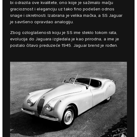
bi odrazila ove kvalitete, ono koje je sažimalo mačju
gracioznost i eleganciju uz tako fino podešen odnos
snage i okretnosti. Izabrana je velika mačka, a SS Jaguar
je savršeno opravdao analogiju.
Zbog ozloglašenosti koju je SS ime steklo tokom rata,
evolucija do Jaguara izgledala je kao prirodna, a ime je
postalo čitavo preduzeće 1945. Jaguar brend je rođen.