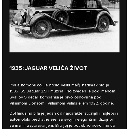
1935: JAGUAR VELIČA ŽIVOT
Prvi automobil koji je nosio veliki mačji nadimak bio je
1935. SS Jaguar 2.5l limuzina. Proizveden je pod imenom
Svallov Sidecar, kompanija je prvo osnovana pod
Villiamom Lionsom i Villiamom Valmsleijem 1922. godine.
2.5l limuzina bila je jedan od najkarakterističnijih i najlepših
automobila predratne ere, sa svojim elegantnim dizajnom
sa malim usporavanjem. Bilo joj je potrebno novo ime da