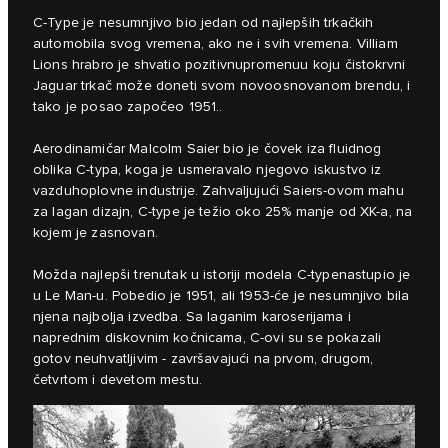
C-Type je nesumnjivo bio jedan od najlepših trkačkih
automobila svog vremena, ako ne i svih vremena. Villiam
Lions hrabro je shvatio pozitivnupromenuu koju čistokrvni
Jaguar trkač može doneti svom novoosnovanom brendu, i
tako je posao započeo 1951..
Aerodinamičar Malcolm Saier bio je čovek iza fluidnog
oblika C-typa, koga je usmeravalo njegovo iskustvo iz
vazduhoplovne industrije. Zahvaljujući Saiers-ovom mahu
za lagan dizajn, C-type je težio oko 25% manje od XK-a, na
kojem je zasnovan.
Možda najlepši trenutak u istoriji modela C-typenastupio je
u Le Man-u. Pobedio je 1951, ali 1953-će je nesumnjivo bila
njena najbolja izvedba. Sa laganim karoserijama i
naprednim diskovnim kočnicama, C-ovi su se pokazali
gotov neuhvatljivim - završavajući na prvom, drugom,
četvrtom i devetom mestu.