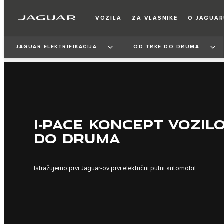
VOZILA
ZA VLASNIKE
O JAGUA
JAGUAR ELEKTRIFIKACIJA
OD TRKE DO DRUMA
I‑PACE KONCEPT VOZILO
DO DRUMA
Istražujemo prvi Jaguar-ov prvi električni putni automobil.