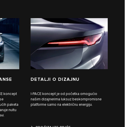
ANSE
DETALJI O DIZAJNU
ACE koncept
I-PACE koncept je od početka omogućio
 se
našim dizajnerima luksuz beskompromisne
ućih paketa
platforme samo na električnu energiju.
aruje nultu
vi.