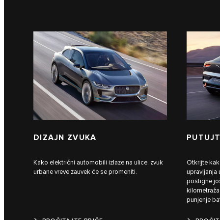
DIZAJN ZVUKA
PUTUJT
Kako električni automobili izlaze na ulice, zvuk
Otkrijte kak
urbane vreve zauvek će se promeniti.
upravljanja
postigne još
kilometraža
punjenje bat