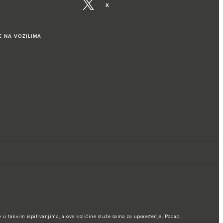
X
E NA VOZILIMA
 u takvim ispitivanjima, a ove količine služe samo za upoređenje. Podaci,