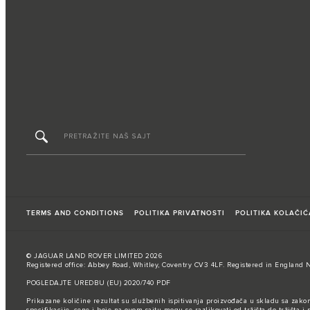
TERMS AND CONDITIONS
POLITIKA PRIVATNOSTI
POLITIKA KOLAČIĆ
© JAGUAR LAND ROVER LIMITED 2026
Registered office: Abbey Road, Whitley, Coventry CV3 4LF. Registered in England 
POGLEDAJTE UREDBU (EU) 2020/740 PDF
Prikazane količine rezultat su službenih ispitivanja proizvođača u skladu sa zako
specifikacije, cene i boje na ovom sajtu mogu se razlikovati od tržišta do tržišta