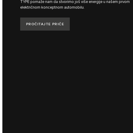
TYPE pomaže nam da stvorimo još više energije u našem prvom
električnom konceptnom automobilu.
PROČITAJTE PRIČE