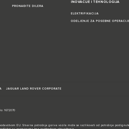
INOVACIJE I TEHNOLOGIJA
PRONAĐITE DILERA
ELEKTRIFIKACIJA
ODELJENJE ZA POSEBNE OPERACIJ
A
JAGUAR LAND ROVER CORPORATE
No: 1672070
nodavstvom EU. Stvarna potrošnja goriva vozila može se razlikovati od potrošnje postignute
 i podložni su promenama bez prethodnog obaveštenja.