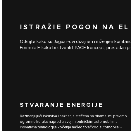
ISTRAŽIE POGON NA EL
Otkrijte kako su Jaguar-ovi dizajneri i inženjeri kombi
Formule E kako bi stvorili I-PACE koncept, presedan 
STVARANJE ENERGIJE
Razmenjujući iskustva i saznanja stečena na trkama, mi pravimo
ogromne korake napred u svojim putničkim automobilima.
Inovativna tehnologija kočenja našeg trkačkog automobila I-