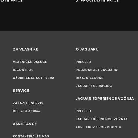
AJTE PRIČE
PROČITAJTE PRIČE
ZA VLASNIKE
O JAGUARU
VLASNIČKE USLUGE
PREGLED
INCONTROL
POUZDANOST JAGUARA
AŽURIRANJA SOFTVERA
DIZAJN JAGUAR
JAGUAR TCS RACING
SERVICE
JAGUAR EXPERIENCE VOŽNJA
ZAKAŽITE SERVIS
DEF and AdBlue
PREGLED
JAGUAR EXPERIENCE VOŽNJA
ASSISTANCE
TURE KROZ PROIZVODNJU
KONTAKTIRAJTE NAS