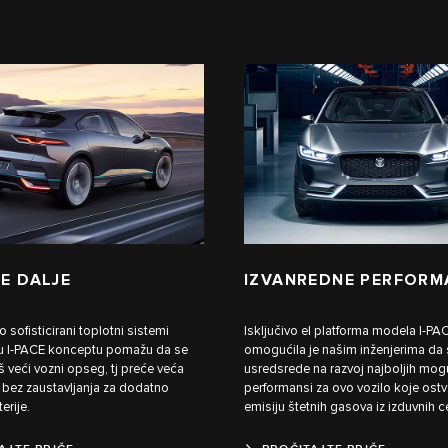
E DALJE
IZVANREDNE PERFORM
o sofisticirani toplotni sistemi
Isključivo el platforma modela I-P
 u I-PACE konceptu pomažu da se
omogućila je našim inženjerima da
 veći vozni opseg, tj preće veća
usredsrede na razvoj najboljih mog
 bez zaustavljanja za dodatno
performansi za ovo vozilo koje ostv
erije.
emisiju štetnih gasova iz izduvnih ce