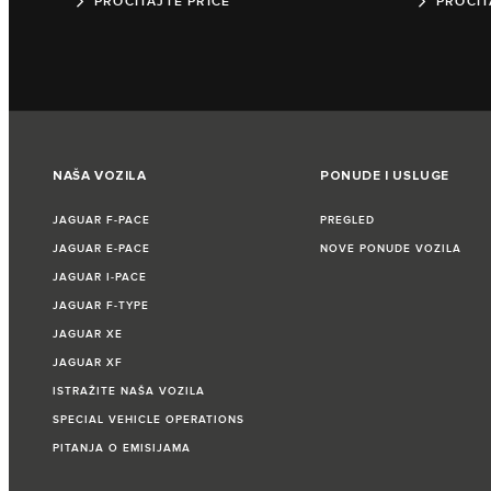
PROČITAJTE PRIČE
PROČIT
NAŠA VOZILA
PONUDE I USLUGE
JAGUAR F‑PACE
PREGLED
JAGUAR E‑PACE
NOVE PONUDE VOZILA
JAGUAR I‑PACE
JAGUAR F‑TYPE
JAGUAR XE
JAGUAR XF
ISTRAŽITE NAŠA VOZILA
SPECIAL VEHICLE OPERATIONS
PITANJA O EMISIJAMA